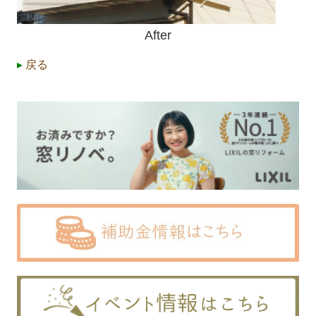
After
▸
戻る