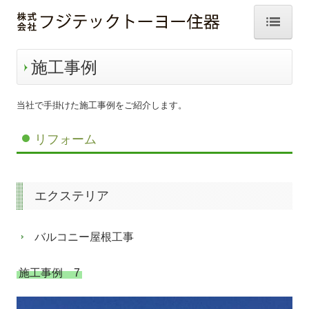
ホーム
施工事例
サービス案内
当社で手掛けた施工事例をご紹介します。
会社案内
リフォーム
施工事例
窓まわり
エクステリア
玄関まわり
バルコニー屋根工事
水まわり
リビング・寝室
施工事例 7
エクステリア