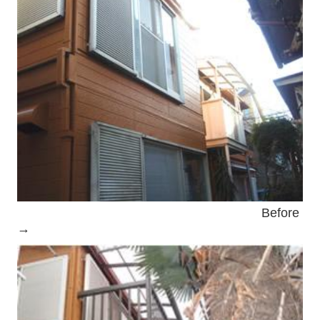
バリアフリー
新築
お問い合わせ
お知らせ
リフォームの流れ
よくあるご質問
採用情報（業務）
Before
→