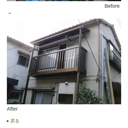
Before
→
After
▸
戻る