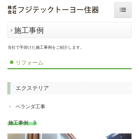
ホーム
施工事例
サービス案内
当社で手掛けた施工事例をご紹介します。
会社案内
リフォーム
施工事例
窓まわり
エクステリア
玄関まわり
ベランダ工事
水まわり
リビング・寝室
施工事例 3
エクステリア