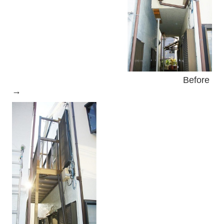
Before
→